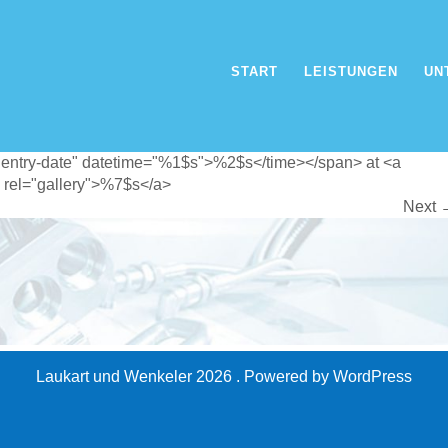
START
LEISTUNGEN
UN
WENKELER
"entry-date" datetime="%1$s">%2$s</time></span> at <a
 rel="gallery">%7$s</a>
Next
Laukart und Wenkeler 2026 . Powered by WordPress