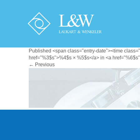
CNC Drehen und Fräsen
LAUKART UND 
Published <span class="entry-date"><time class=
href="%3$s">%4$s × %5$s</a> in <a href="%6$s"
←
Previous